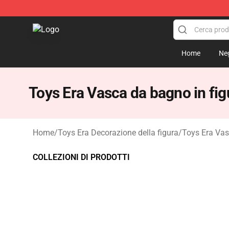
Toys Era Figure Shop - The Best Store of Toys Era Figu
Home
Ne
Toys Era Vasca da bagno in fig
Home
/
Toys Era Decorazione della figura
/
Toys Era Vas
COLLEZIONI DI PRODOTTI