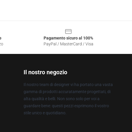
e
Pagamento sicuro al 100%
zo
PayPal / MasterCard / Visa
Il nostro negozio
Il nostro team di designer vi ha portato una vasta
gamma di prodotti accuratamente progettati, di
alta qualità e belli. Non sono solo per voi a
guardare bene: questi pezzi esprimono il vostro
stile unico e quotidiano.