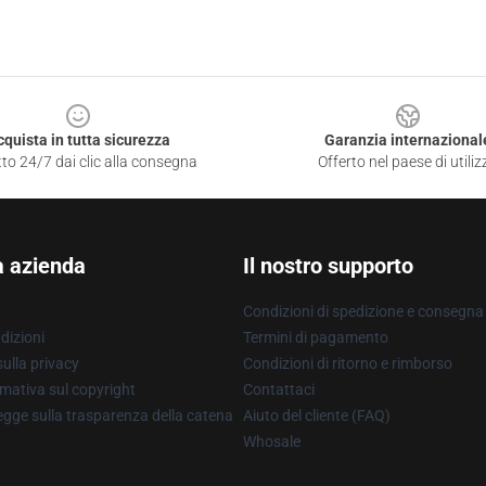
cquista in tutta sicurezza
Garanzia internazional
to 24/7 dai clic alla consegna
Offerto nel paese di utiliz
a azienda
Il nostro supporto
Condizioni di spedizione e consegna
dizioni
Termini di pagamento
ulla privacy
Condizioni di ritorno e rimborso
mativa sul copyright
Contattaci
gge sulla trasparenza della catena
Aiuto del cliente (FAQ)
Whosale