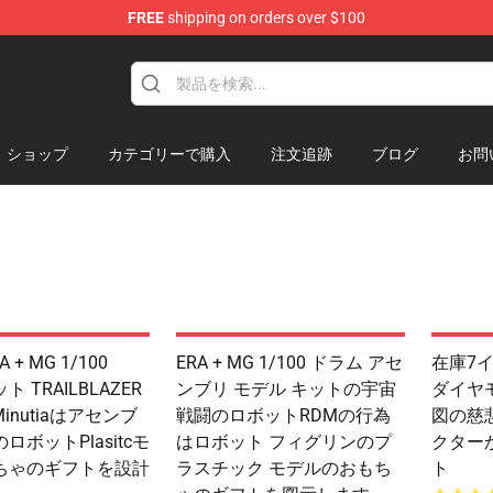
FREE
shipping on orders over $100
re
ショップ
カテゴリーで購入
注文追跡
ブログ
お問
 + MG 1/100
ERA + MG 1/100 ドラム アセ
在庫7イ
ット TRAILBLAZER
ンブリ モデル キットの宇宙
ダイヤ
e Minutiaはアセンブ
戦闘のロボットRDMの行為
図の慈悲
ロボットPlasitcモ
はロボット フィグリンのプ
クター
ちゃのギフトを設計
ラスチック モデルのおもち
ト