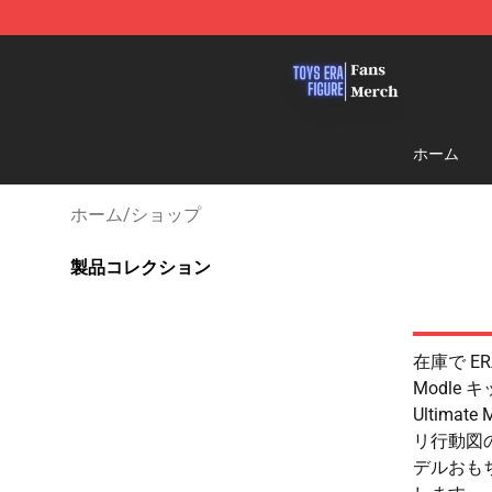
Toys Era Figure Shop - The Best Store of Toys Era Figu
ホーム
ホーム
/
ショップ
製品コレクション
在庫で ERA
Modle キ
Ultimat
リ行動図の
デルおも