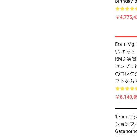
Birthday B
￥4,775,4
Era + 
い キット
RMD 実質
センブリ
のコレク
フトをも
￥6,140,8
17cm 
ションフィ
Gatanot