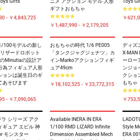
oys Gifts
ニメ アクション モデル 人形
Toys Gi
ギフトおもちゃ
30 - ￥4,843,725
￥621,0
￥1,487,990 - ￥2,179,205
Mg 1/100モデルの新し
おもちゃの時代 1/6 PE005
ディズ
 リザードロボット
「タンクジャグジェナツ」カ
X-MAN
のMinutiaの設計ア
インMarkoアクションフィギ
ーロー
行為フィギュア人形
ュア49cm
ンジョ
ションは誕生日のギ
クショ
てあそびます
もちゃ
￥18,102,525 - ￥23,772,315
95 - ￥7,090,065
￥753,5
ゴジラ シリーズ アク
Available INERA IN ERA
LADOTO
ギュア エビル 神
1/100 RMD LIZARD Infinite
Style M
hor モンスター
Dimension Assembled Mech
ERA 00