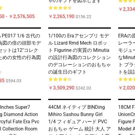
ゃのギフトを図示します
￥2,334
50 - ￥2,576,505
￥2,265,190
$156.22
A PE017 1/6 古代の
1/100の Eraアセンブリ モデ
ERAの原
為図の倍の頭部モデ
ル Lizard Rmd Mech ロボッ
レーラ
ットは12"コレク
ト Figurine の実質の Minutia
モジュ
ための女性の行為図
の設計行為図のコレクション
なMin
のデコレーションのおもちゃ
ト プラ
の誕生日のギフト
トを設
35
$594.03
￥3,509,290
￥2,020
$242.02
 Inches Super7
44CM ネイティブ BINDing
18CM Fa
ng Diamond Action
Mihiro Sashou Bunny Girl
UnionCr
rcyful Fate Era Pvc
1/4 フィギュア ハード PVC
Figure 
l Collection Room
おもちゃ ゲーム 統計 大人 ア
Model Ad