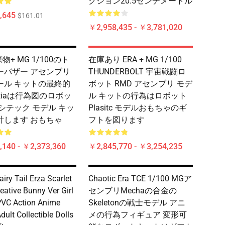
クション20.5センチメートル
,645
$161.01
￥2,958,435 - ￥3,781,020
物+ MG 1/100のト
在庫あり ERA + MG 1/100
ーバザー アセンブリ
THUNDERBOLT 宇宙戦闘ロ
ール キットの最終的
ボット RMD アセンブリ モデ
utiaは行為図のロボッ
ル キットの行為はロボット
シテック モデル キッ
Plasitc モデルおもちゃのギ
計します おもちゃ
フトを図ります
,140 - ￥2,373,360
￥2,845,770 - ￥3,254,235
iry Tail Erza Scarlet
Chaotic Era TCE 1/100 MGア
eative Bunny Ver Girl
センブリMechaの合金の
PVC Action Anime
Skeletonの戦士モデル アニ
ult Collectible Dolls
メの行為フィギュア 変形可