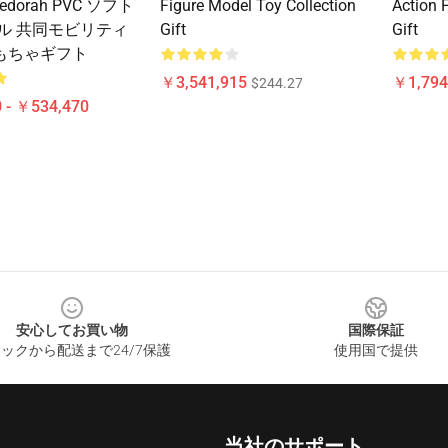
Hedorah PVC ソフト
Figure Model Toy Collection
Action 
ル 共同モビリティ
Gift
Gift
もちゃギフト
￥3,541,915
￥1,794
$244.27
 - ￥534,470
安心してお買い物
国際保証
ックから配送まで24/7保護
使用国で提供
当社のサポート