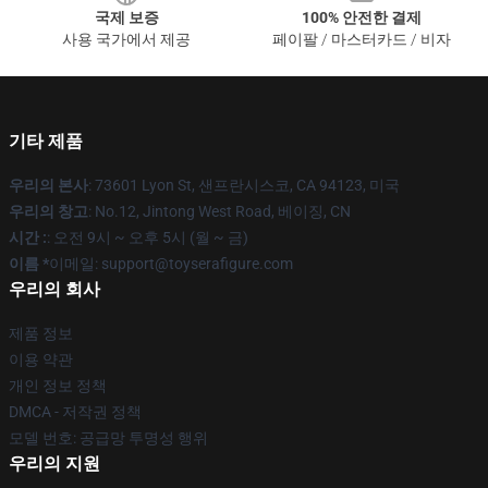
국제 보증
100% 안전한 결제
사용 국가에서 제공
페이팔 / 마스터카드 / 비자
기타 제품
우리의 본사
: 73601 Lyon St, 샌프란시스코, CA 94123, 미국
우리의 창고
: No.12, Jintong West Road, 베이징, CN
시간 :
: 오전 9시 ~ 오후 5시 (월 ~ 금)
이름 *
이메일: support@toyserafigure.com
우리의 회사
제품 정보
이용 약관
개인 정보 정책
DMCA - 저작권 정책
모델 번호: 공급망 투명성 행위
우리의 지원