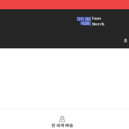
Toys Era Figure Shop - The Best Store of Toys Era Figu
홈
Footer
전 세계 배송