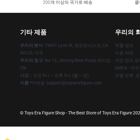
200개 이상의 국가로 배송
클
기타 제품
우리의 
우리의 본사
: 73601 Lyon St, 샌프란시스코, CA
제품 정보
94123, 미국
이용 약관
우리의 창고
: No.12, Jintong West Road, 베이징,
개인 정보 정
CN
DMCA - 저
시간 :
: 오전 9시 ~ 오후 5시 (월 ~ 금)
모델 번호: 
이름 *
이메일: support@toyserafigure.com
© Toys Era Figure Shop - The Best Store of Toys Era Figure 2026