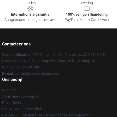
landen
levering
Internationale garantie
100% veilige afhandeling
Aangeboden in het gebruiksland
PayPal / MasterCard / Visa
Contacteer ons
Ons hoofdkantoor
: 73601 Lyon St, San Francisco, CA 94123, US
Ons pakhuis
: No.12, Jintong West Road, Beiliu, Peking, CN
Uur
: 21.00 uur 5.00 uur
E-mail
: contact@toyserafigure.com
Ons bedrijf
Over ons
Algemene voorwaarden
Privacybeleid
DMCA - Auteursrechtbeleid
CA SB657: Transparantiewet voor de toeleveringsketen