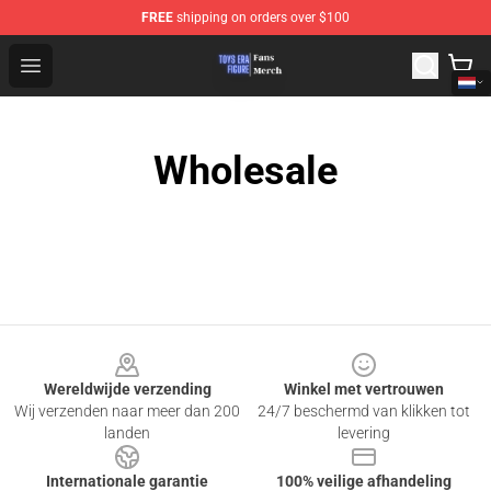
FREE
shipping on orders over $100
Toys Era Figure Shop - The Best Store of Toys Era Figure
Open menu
Wholesale
Footer
Wereldwijde verzending
Winkel met vertrouwen
Wij verzenden naar meer dan 200
24/7 beschermd van klikken tot
landen
levering
Internationale garantie
100% veilige afhandeling