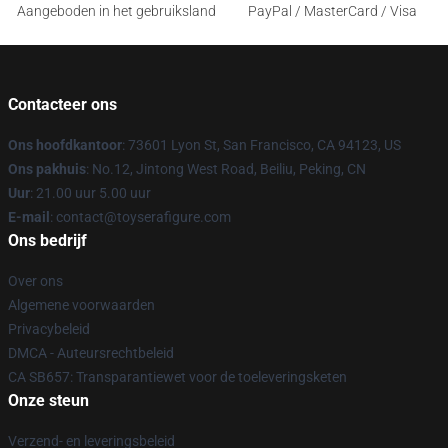
Aangeboden in het gebruiksland
PayPal / MasterCard / Visa
Contacteer ons
Ons hoofdkantoor
: 73601 Lyon St, San Francisco, CA 94123, US
Ons pakhuis
: No.12, Jintong West Road, Beiliu, Peking, CN
Uur
: 21.00 uur 5.00 uur
E-mail
: contact@toyserafigure.com
Ons bedrijf
Over ons
Algemene voorwaarden
Privacybeleid
DMCA - Auteursrechtbeleid
CA SB657: Transparantiewet voor de toeleveringsketen
Onze steun
Verzend- en leveringsbeleid