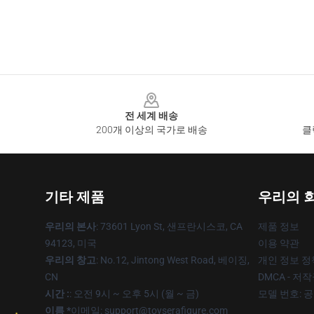
Footer
전 세계 배송
200개 이상의 국가로 배송
클
기타 제품
우리의 
우리의 본사
: 73601 Lyon St, 샌프란시스코, CA
제품 정보
94123, 미국
이용 약관
우리의 창고
: No.12, Jintong West Road, 베이징,
개인 정보 정
CN
DMCA - 저
시간 :
: 오전 9시 ~ 오후 5시 (월 ~ 금)
모델 번호: 
이름 *
이메일: support@toyserafigure.com