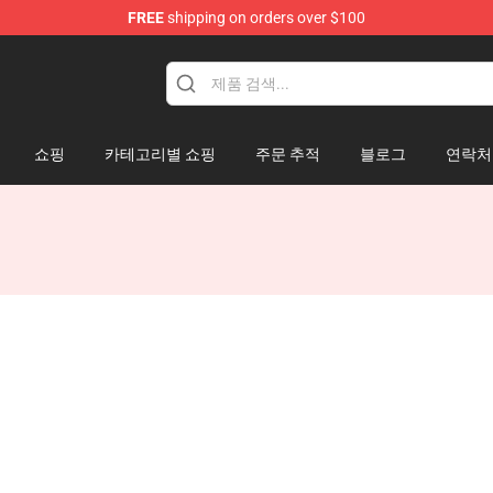
FREE
shipping on orders over $100
re
쇼핑
카테고리별 쇼핑
주문 추적
블로그
연락처